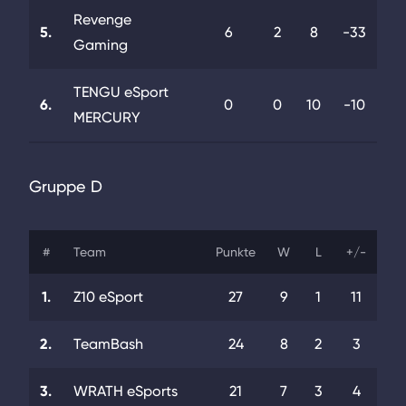
Revenge
5.
6
2
8
-33
Gaming
TENGU eSport
6.
0
0
10
-10
MERCURY
Gruppe D
#
Team
Punkte
W
L
+/-
1.
Z10 eSport
27
9
1
11
2.
TeamBash
24
8
2
3
3.
WRATH eSports
21
7
3
4