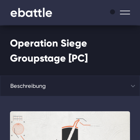
Operation Siege
News
Groupstage [PC]
Ligen
Select a tab
Turniere
Matches
Masters