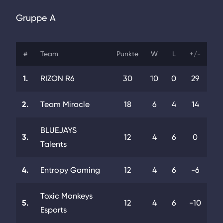
Gruppe A
#
Team
Punkte
W
L
+/-
1.
RIZON R6
30
10
0
29
2.
Team Miracle
18
6
4
14
BLUEJAYS
3.
12
4
6
0
Talents
4.
Entropy Gaming
12
4
6
-6
Toxic Monkeys
5.
12
4
6
-10
Esports