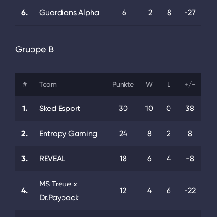
6.
Guardians Alpha
6
2
8
-27
Gruppe B
#
Team
Punkte
W
L
+/-
1.
Sked Esport
30
10
0
38
2.
Entropy Gaming
24
8
2
8
3.
REVEAL
18
6
4
-8
MS Treue x
4.
12
4
6
-22
Dr.Payback