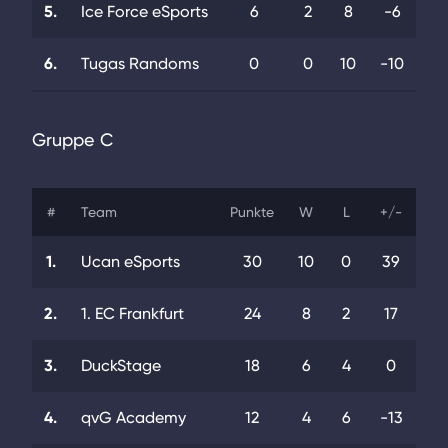
5.
Ice Force eSports
6
2
8
-6
6.
Tugas Randoms
0
0
10
-10
Gruppe C
#
Team
Punkte
W
L
+/-
1.
Ucan eSports
30
10
0
39
2.
1. EC Frankfurt
24
8
2
17
3.
DuckStage
18
6
4
0
4.
qvG Academy
12
4
6
-13