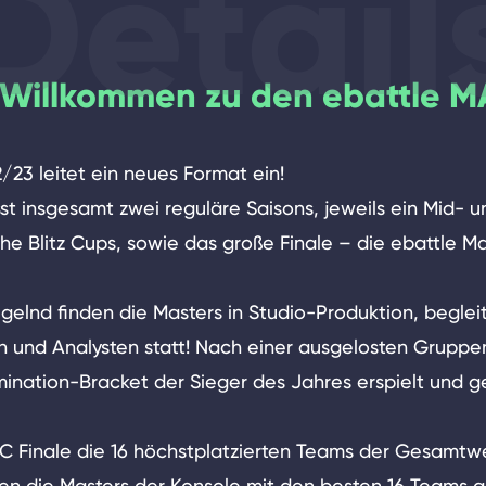
Detail
h Willkommen zu den ebattle 
/23 leitet ein neues Format ein!
st insgesamt zwei reguläre Saisons, jeweils ein Mid- 
he Blitz Cups, sowie das große Finale – die ebattle Ma
gelnd finden die Masters in Studio-Produktion, beglei
rn und Analysten statt! Nach einer ausgelosten Grupp
ination-Bracket der Sieger des Jahres erspielt und ge
 Finale die 16 höchstplatzierten Teams der Gesamtw
den die Masters der Konsole mit den besten 16 Teams a