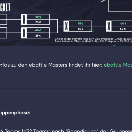
nfos zu den ebattle Masters findet ihr hier:
ebattle Mas
ruppenphase:
 4 Teams (=32 Teams; nach "Beendigung" der Gruppen