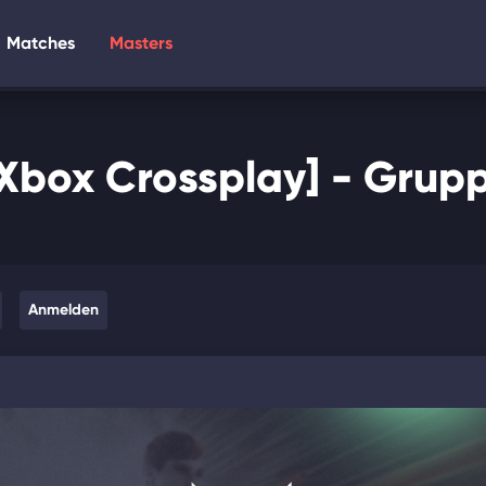
Matches
Masters
Xbox Crossplay] - Gru
Anmelden