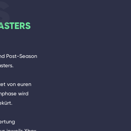
s
MASTERS
und Post-Season
sters.
tet von euren
enphase wird
kürt.
ertung
us jeweils Xbox