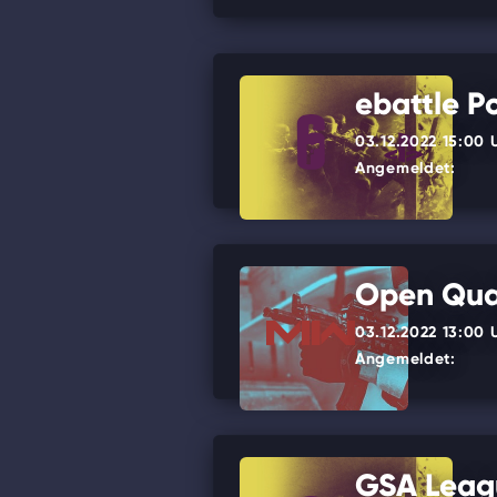
ebattle P
03.12.2022 15:00 
Angemeldet:
Open Qual
03.12.2022 13:00 
Angemeldet:
GSA Leagu